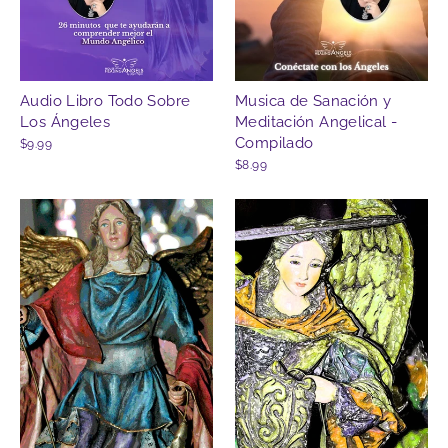
Audio Libro Todo Sobre
Musica de Sanación y
Los Ángeles
Meditación Angelical -
Compilado
$9.99
$8.99