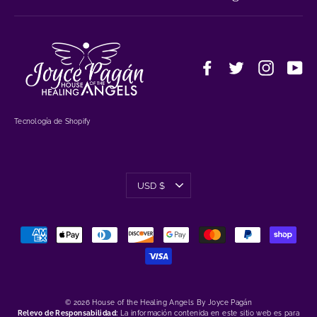
Facebook
Twitter
Instagr
Yo
Tecnología de Shopify
Moneda
USD $
© 2026 House of the Healing Angels By Joyce Pagán
Relevo de Responsabilidad:
La información contenida en este sitio web es para