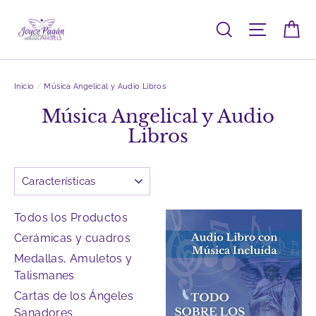
Ir
directamente
Buscar
Navegac
Ca
al
contenido
Inicio
/
Música Angelical y Audio Libros
Música Angelical y Audio
Libros
Ordenar
Todos los Productos
Cerámicas y cuadros
Medallas, Amuletos y
Talismanes
Cartas de los Ángeles
Sanadores