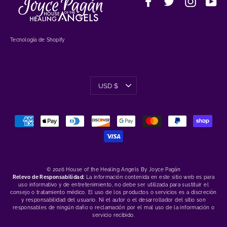
Facebook
Twitter
Instagr
Yo
Tecnología de Shopify
Moneda
USD $
© 2026 House of the Healing Angels By Joyce Pagán
Relevo de Responsabilidad:
La información contenida en este sitio web es para
uso informativo y de entretenimiento, no debe ser utilizada para sustituir el
consejo o tratamiento médico. El uso de los productos o servicios es a discreción
y responsabilidad del usuario. Ni el autor o el desarrollador del sitio son
responsables de ningún daño o reclamación por el mal uso de la información o
servicio recibido.