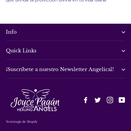
que brinda la protección divina en tu vida diaria.
Info
Quick Links
¡Suscríbete a nuestro Newsletter Angelical!
Facebook
Twitter
Instagr
Yo
Tecnología de Shopify